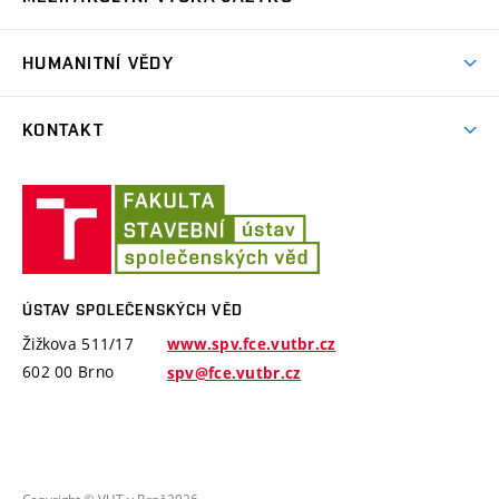
Francouzština
Doktorské studium
Studenti FA
Italština
HUMANITNÍ VĚDY
Uznávání zkoušek
Studenti FaVU
Němčina
Zkoušky pro Erasmus+
Bakalářské studium
Studenti FP
KONTAKT
Ruština
Kurzy pro mírně pokročilé
Magisterské studium
Studenti ÚSI
Španělština
O nás
Kurzy pro středně pokročilé
Doktorské studium
Ústav
Platby
Kurzy pro výše středně pokročilé
společenských
věd
Zaměstnanci
Kurzy pro pokročilé
ÚSTAV SPOLEČENSKÝCH VĚD
Žižkova 511/17
www.spv.fce.vutbr.cz
602 00 Brno
spv@fce.vutbr.cz