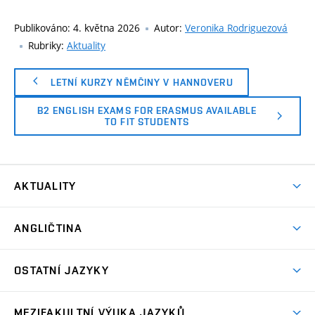
Publikováno:
4. května 2026
Autor:
Veronika Rodriguezová
Rubriky:
Aktuality
LETNÍ KURZY NĚMČINY V HANNOVERU
B2 ENGLISH EXAMS FOR ERASMUS AVAILABLE
TO FIT STUDENTS
AKTUALITY
Aktuality
ANGLIČTINA
Bakalářské studium
OSTATNÍ JAZYKY
Magisterské studium
Čeština pro cizince
Kombinované studium
MEZIFAKULTNÍ VÝUKA JAZYKŮ