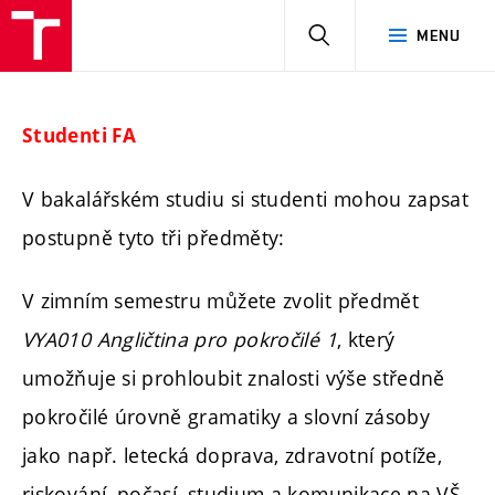
HLEDAT
MENU
Studenti FA
V bakalářském studiu si studenti mohou zapsat
postupně tyto tři předměty:
V zimním semestru můžete zvolit předmět
VYA010 Angličtina pro pokročilé 1
, který
umožňuje si prohloubit znalosti výše středně
pokročilé úrovně gramatiky a slovní zásoby
jako např. letecká doprava, zdravotní potíže,
riskování, počasí, studium a komunikace na VŠ