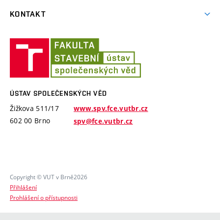
Zkoušky pro Erasmus+
Bakalářské studium
Studenti FP
KONTAKT
Ruština
Kurzy pro mírně pokročilé
Magisterské studium
Studenti ÚSI
Španělština
O nás
Kurzy pro středně pokročilé
Doktorské studium
Ústav
Platby
Kurzy pro výše středně pokročilé
společenských
věd
Zaměstnanci
Kurzy pro pokročilé
ÚSTAV SPOLEČENSKÝCH VĚD
Žižkova 511/17
www.spv.fce.vutbr.cz
602 00 Brno
spv@fce.vutbr.cz
Copyright © VUT v Brně2026
Přihlášení
Prohlášení o přístupnosti