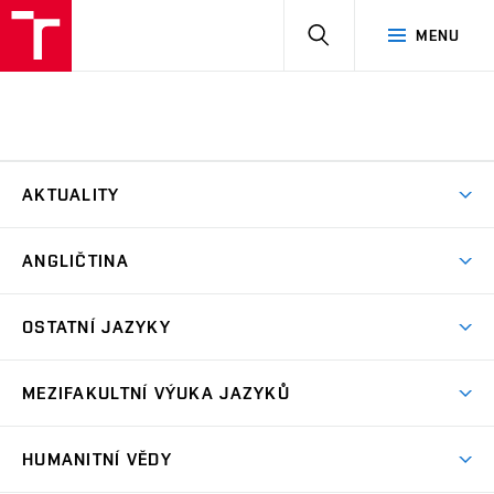
HLEDAT
MENU
AKTUALITY
Aktuality
ANGLIČTINA
Bakalářské studium
OSTATNÍ JAZYKY
Magisterské studium
Čeština pro cizince
Kombinované studium
MEZIFAKULTNÍ VÝUKA JAZYKŮ
Francouzština
Doktorské studium
Studenti FA
Italština
HUMANITNÍ VĚDY
Uznávání zkoušek
Studenti FaVU
Němčina