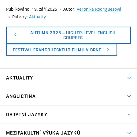
Publikováno:
19. září 2025
Autor:
Veronika Rodriguezová
Rubriky:
Aktuality
AUTUMN 2025 – HIGHER-LEVEL ENGLISH
COURSES
FESTIVAL FRANCOUZSKÉHO FILMU V BRNĚ
AKTUALITY
Aktuality
ANGLIČTINA
Bakalářské studium
OSTATNÍ JAZYKY
Magisterské studium
Čeština pro cizince
Kombinované studium
MEZIFAKULTNÍ VÝUKA JAZYKŮ