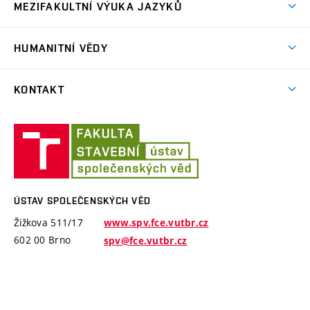
Kombinované studium
MEZIFAKULTNÍ VÝUKA JAZYKŮ
Francouzština
Doktorské studium
Studenti FA
Italština
HUMANITNÍ VĚDY
Uznávání zkoušek
Studenti FaVU
Němčina
Zkoušky pro Erasmus+
Bakalářské studium
Studenti FP
KONTAKT
Ruština
Kurzy pro mírně pokročilé
Magisterské studium
Studenti ÚSI
Španělština
O nás
Kurzy pro středně pokročilé
Doktorské studium
Ústav
Platby
Kurzy pro výše středně pokročilé
společenských
věd
Zaměstnanci
Kurzy pro pokročilé
ÚSTAV SPOLEČENSKÝCH VĚD
Žižkova 511/17
www.spv.fce.vutbr.cz
602 00 Brno
spv@fce.vutbr.cz