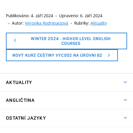
Publikováno:
4. září 2024
Upraveno:
6. září 2024
Autor:
Veronika Rodriguezová
Rubriky:
Aktuality
WINTER 2024 - HIGHER-LEVEL ENGLISH
COURSES
NOVÝ KURZ ČEŠTINY VYC002 NA ÚROVNI B2
AKTUALITY
Aktuality
ANGLIČTINA
Bakalářské studium
OSTATNÍ JAZYKY
Magisterské studium
Čeština pro cizince