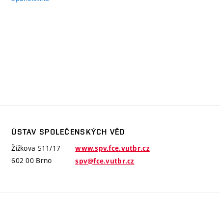
ÚSTAV SPOLEČENSKÝCH VĚD
Žižkova 511/17
www.spv.fce.vutbr.cz
602 00 Brno
spv@fce.vutbr.cz