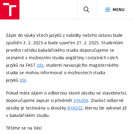
HLEDAT
MENU
Zápis do výuky všech jazyků z nabídky našeho ústavu bude
spuštěn 3. 2. 2025 a bude uzavřen 21. 2. 2025. Studentům
prvního ročníku bakalářského studia doporučujeme se
seznámit s možnostmi studia angličtiny i ostatních cizích
jazyků na FAST
zde
, studenti navazujícího magisterského
studia se mohou informovat o možnostech studia
jazyků
zde
.
Pokud máte zájem o odbornou slovní zásobu ve stavebnictví,
doporučujeme zapsat si předmět
VYA009
. Znalost odborné
zásoby je testována u zkoušky
BYA002
, kterou lze vykonat již
v bakalářském studiu.
Těšíme se na Vás!